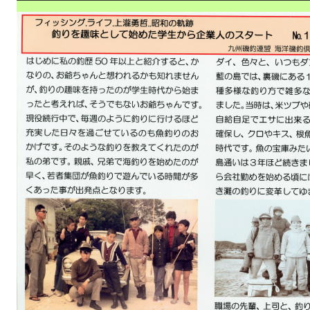
その6. 自然に優しい、青く透き通った、奇麗な海辺で、遊びませ
その7. 日本人の心、おもてなし
2018.9.1.
その8. 身近な釣具店さんと遊んで50年、学んだものは
2018.11.1.
その9. シニア夫婦が関わる「海辺感謝の日」と「釣り指導員」
201
その10. 釣り場環境とファミリーフィッシング文化
2019.3.