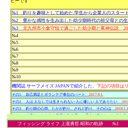
ピーです
№1 釣りを趣味として始めた.学生から企業人のスタ
№2 豊かな感性を生み出した幼少期時代の祖父母との
№3
北九州市小倉守恒で過ごした幼少期と竜神伝説 2022.
№4
№5
№6
№7
№8
№9
№10
機関誌 サーフメイズ JAPANで紹介した、
下記の項目は
その1. 自己満足とボランテア奉仕のハート
2017.9.1.
その2. 人は 人なしでは生きられない 人に優しい 人でありたい
201
その3. 釣り師の心得、たかが釣り、されど釣り、その心は
2018.1.1
その4. 「来たときよりも奇麗な釣り場」 貴方はアクションでき
その5. お世話係で楽しめた 「2018.西日本釣り博」
2018.5.1.
フィッシング ライフ 上瀧勇哲.昭和の軌跡 №1 20