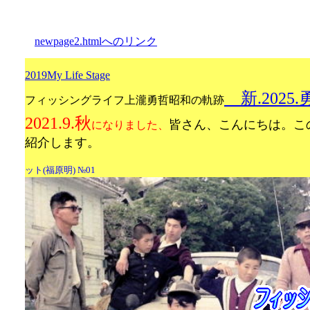
newpage2.htmlへのリンク
2019My Life Stage
新.2025
フィッシングライフ上瀧勇哲昭和の軌跡
2021.9.秋
皆さん、こんにちは。こ
になりました、
紹介します。
ット(福原明) №01