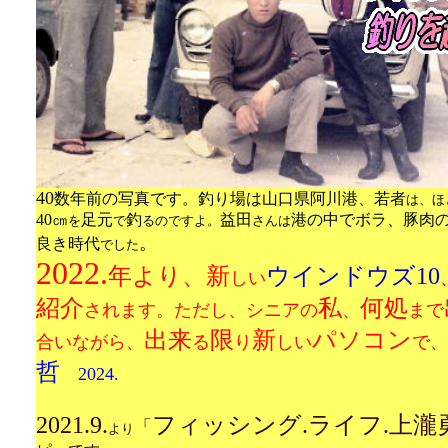
40
数年前の写真です。釣り場は山口県阿川港、若者
は、ほ
40㎝
足元
釣
益田
港の中でボラ、豚肉の
を
で
るのですよ。
さんは
。
良き時代
でした
2022.
年より、新
ウインドウズ10
しい
紹介
私
何処
されます。ただし、シニアの
、
まで
出来
限
新
パソコン
合いながら、
る
り
しい
で、
哲
2024.
2021.9.
フィッシング.ライフ.上瀧
「
より