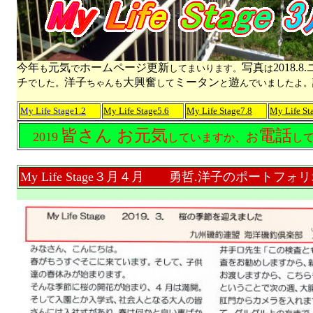
今年
元気
ホームページ更新
写真
2018
も
で
してまいります。
は
チ
洋子
大興奮
ミータン
遊
でした。
ちゃんも
して
と
んでいましたよ。
My Life Stage
1.2
My Life Stage5.6
My Life Stage7.8
My Life St
皆さん お元気
電話
2019
お
していますか、
し
My Life Stage３月４月 勇哲.洋子のポートフォリ