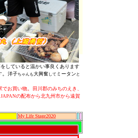
事をしていると温かい事良くあります
。
す
洋子
大興奮
ミータン
ちゃんも
して
と
。
駅でお買い物
田川郡のみちのえき、
 JAPANの配布から北九州市から遠賀
My Life Stage2020
楽
しみ下さい