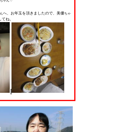
♡
ちゃん
へ、お年玉を頂きましたので、美優
ん
ちゃ
してね。