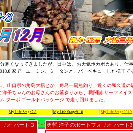
、
大分寒くなってきましたが、日中は
お天気ポカポカあり、仕
2018.8.家で、ユーミン、ミータンと、バーベキューした様子で
。
ル、山口県の角島大橋とか、角島一周魚釣り、近くの和久道の
、
て洋子ちゃんのお母さんのお墓参りから
機関誌 サーフメイズ
。
ム.ターボ.ゴールドパッケージ.で走り回りました
My Life Stage7.8
My Life Stage9.10
My Life Stage2019
遊
来
下
食事会
びに
て
さい。お
できますね。
music
お
ォリオ パート３
勇哲.洋子のポートフォリオ パート3