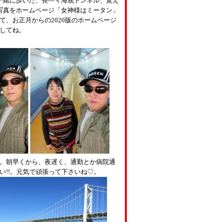
一緒に歩いた、長―ィ海底トンネル、覚え
写真をホームページ「女神様はミータン」
て、お正月からの
2020
版のホームページ
してね。
。朝早くから、夜遅く、通勤とか病院通
い
!!
。元気で頑張って下さいね♡。