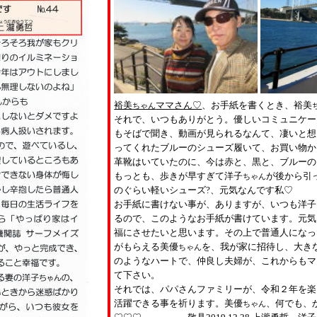
裕美
ママさん♡
、お手紙を書くとき、裕美
ちゃん
それで、いつもありがとう。優しいコミュニケー
もそばで聞き、動画が見られるなんて、凄いと想
ってくれたブルーのシューズ履いて、お買い物か
革靴はいていたのに、今は赤と、黒と、ブルーの
もっとも、歩きが早すぎて洋子
が後から引
ちゃん
のぐらい軽いシューズ
?
、元気なんです私♡
お手紙に書けない事が、ありますが、いつも洋子
るので、このようなお手紙が書けています。元気
福にさせたいと思います。その上で普通人になっ
がもらえる美優
を、我が家に招待し、大き
ちゃん
のようなハートで、仲良し夫婦が、これからもマ
て下さい。
それでは、パパさんファミリーが、令和２年を楽
活躍できる事を祈ります。美優
、何でも、
ちゃん