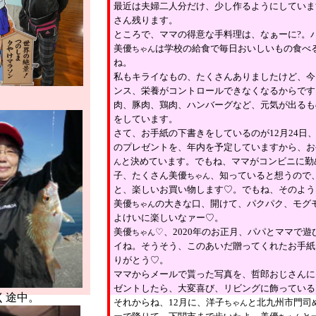
最近は夫婦二人分だけ、少し作るようにしていま
さん残ります。
ところで、ママの得意な手料理は、なぁーに
?
。
美優
は学校の給食で毎日おいしいもの食べ
ちゃん
ね。
私もキライなもの、たくさんありましたけど、今
ンス、栄養がコントロールできなくなるからです
肉、豚肉、鶏肉、ハンバーグなど、元気が出るも
をしています。
さて、お手紙の下書きをしているのが
12
月
24
日
のプレゼントを、年内を予定していますから、お
と決めています。でもね、ママがコンビニに勤
ん
子、たくさん美優
、知っていると想うので
ちゃん
と、楽しいお買い物します♡。でもね、そのよう
美優
の大きな口、開けて、パクパク、モグ
ちゃん
よけいに楽しいなァー♡。
美優
♡、
2020
年のお正月、パパとママで遊
ちゃん
イね。そうそう、このあいだ贈ってくれたお手紙
りがとう♡。
ママからメールで貰った写真を、哲郎おじさんに
ゼントしたら、大変喜び、リビングに飾っている
く途中。
それからね、
12
月に、洋子
と北九州市門司
ちゃん