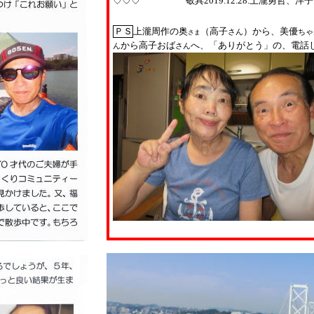
♡♡♡ 敬具
2019.12.28.
上瀧勇哲、洋子
ＰＳ
上瀧周作の奥
（高子
）から、美優
さん
ちゃ
さま
から高子おば
へ、「ありがとう」の、電話
ん
さん