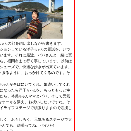
の顔を想い出しながら書きます。
ちゃん
ションしている洋子
の電話を、いつ
ちゃん
います。それに最近、パパさんと一緒に買
ら、福岡市まで行く事しています。以前は
シューズで、快適な歩きが出来ています。
っ張るように、おっかけてくるのです。そ
がそばにいてくれ、気遣いしてくれ
ちゃん
になったら洋子
を、もっともっと幸
ちゃん
たら、裕美
ママとパパ、そして元気
ちゃん
なケーキを添え、お祝いしたいですね。そ
イライフステージで頑張りますので応援し
しく、おもしろく、元気あるステージで大
かんでも、頑張ってね。バイバイ