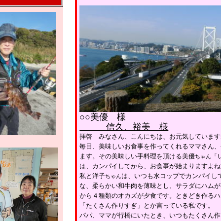
○○美優 様
信久、裕美 様
拝啓 みなさん、こんにちは、お元気しています
毎日、美味しいお食事を作ってくれるママさん、
ます。
その美味しい手料理を頂ける美優
「
ちゃん
は、カンパイしてから、お食事が始まりますよね
私と洋子
は、いつも水コップでカンパイし
ちゃん
な、柔らかい和牛肉を薄味とし、サラダにハムが
から４種類のオカズが夕食です。ときどき作るハ
「たくさん作りすぎ」とか言っている私です。
パパ、ママが行橋にいたとき、いつもたくさん作