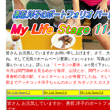
皆さん お元気していますか お伺い申し上げます。さて、
ね。そして元気
ホームページ更新
写真
で
してまいりますが、
は
遊
。詳
「ミータン
夏休」
見
下
んでいましたよ
しくは
の
みで
て
さい
今月は関門海峡を見るめかり海岸、山頂とか、関門トンネ
香春町の道の駅、イルミネーションが奇麗でしたね。そし
郡までアッチコッチ洋子ちゃんのホンダ.Ｎボックス.カスタ
My Life Stage
1.2
My Life Stage3.4
My Life Stage5.6
皆さん お元気
電話
2019
お
していますか、
して、
皆さん お元気していますか、勇哲.洋子のポートフ
です