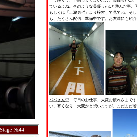
ーで降りて、下関市まで歩いたよ。美優
と
ちゃん
ているよね。
そのような美優
と遊んだ事、
ちゃん
もしくは「上瀧勇哲」より検索して見てね。そし
も、たくさん配信、準備中です。お友達にも紹介
パパさん♡
、毎日のお仕事、大変お疲れさまです
い、寒くなり、大変かと想いますが、まだまだ若
tage №44