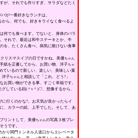
すが、それでも作りすぎ、サラダなどたく
パパが一番好きなランチは。
るから、何でも、好きキライなく食べるよ
は何でも食べます。でないと、身体のバラ
。それで、最近は和牛ステーキとか、牛
のを、たくさん食べ、病気に敗けない食事
、クリスマスイブの日ですかね、美優
ちゃん
手紙を正書してから、お買い物、洋子
ちゃ
めているので新しい、楽しい、美味しい菓
、洋子
と相談して「これ、どう
?
」
ちゃん
なお買い物ができる事、すごく幸福です。
モグしている顔
(
＾
v
＾
)
♡、想像するから、
びに行くのかな
?
。お天気が良かったらイ
に、カラーの絵、上手でした。そして、あ
プリントして、美優
の写真３枚プレ
ちゃん
そうです。
めかり関門トンネル人道口からエレベータ